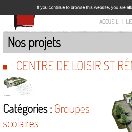
If you continue to browse this website, you are all
ACCUEIL
|
LE
Nos projets
CENTRE DE LOISIR ST R
Catégories :
Groupes
scolaires