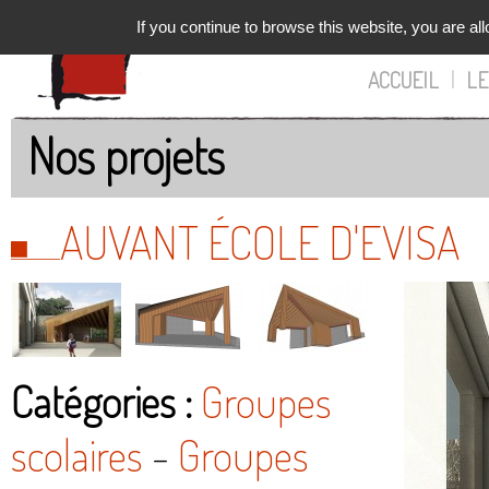
If you continue to browse this website, you are all
ACCUEIL
|
LE
Nos projets
AUVANT ÉCOLE D'EVISA
Catégories :
Groupes
scolaires
-
Groupes