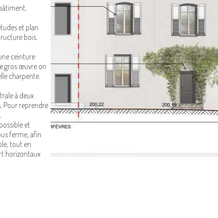
 bâtiment.
études et plan
tructure bois.
une ceinture
de gros œuvre on
elle charpente.
rale à deux
s. Pour reprendre
.
 possible et
us ferme, afin
ble, tout en
ort horizontaux