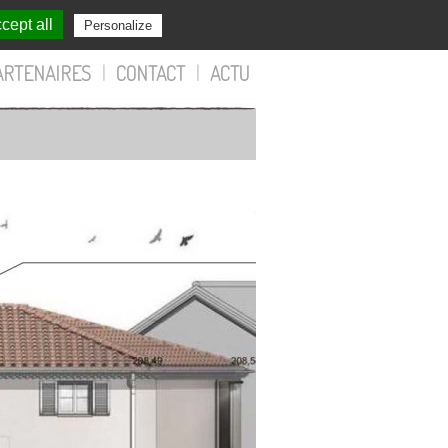
cept all
Personalize
ARTENAIRES
|
CONTACT
|
ACTU