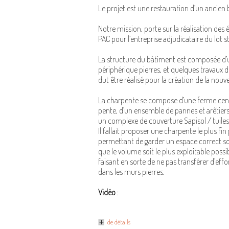
Le projet est une restauration d’un ancien
Notre mission, porte sur la réalisation des 
PAC pour l’entreprise adjudicataire du lot s
La structure du bâtiment est composée d’
périphérique pierres, et quelques travaux 
dut être réalisé pour la création de la nouv
La charpente se compose d’une ferme cent
pente, d’un ensemble de pannes et arêtier
un complexe de couverture Sapisol / tuiles
Il fallait proposer une charpente le plus fin
permettant de garder un espace correct so
que le volume soit le plus exploitable possi
faisant en sorte de ne pas transférer d’eff
dans les murs pierres.
Vidéo
:
de détails