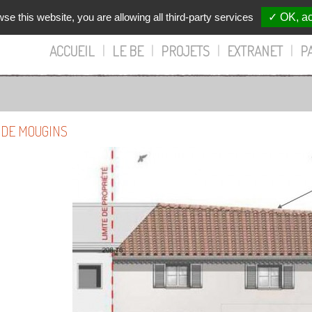
wse this website, you are allowing all third-party services
✓ OK, ac
ACCUEIL
|
LE BE
|
PROJETS
|
EXTRANET
|
P
 DE MOUGINS