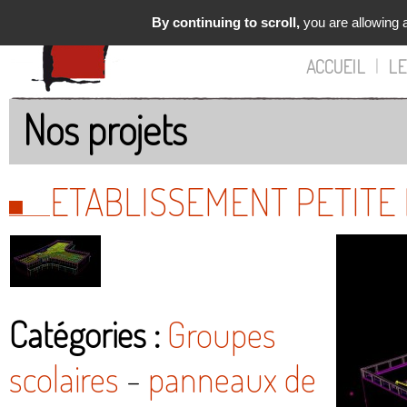
By continuing to scroll,
you are allowing a
ACCUEIL
|
LE
Nos projets
ETABLISSEMENT PETITE 
Catégories :
Groupes
scolaires
-
panneaux de