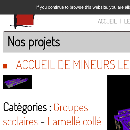
If you continue to browse this website, you are all
ACCUEIL
|
LE
Nos projets
ACCUEIL DE MINEURS LE
Catégories :
Groupes
scolaires
-
Lamellé collé