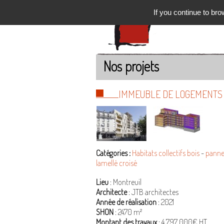
If you continue to bro
Nos projets
IMMEUBLE DE LOGEMENTS 
Catégories :
Habitats collectifs bois
-
panne
lamellé croisé
Lieu
: Montreuil
Architecte
: JTB architectes
Année de réalisation
: 2021
SHON
: 2470 m²
Montant des travaux
: 4 797 000€ HT