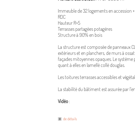
Immeuble de 32 logements en accession 
RDC
Hauteur R+5
Terrasses partagées potagères
Structure à 90% en bois
La structure est composée de panneaux CL
extérieurs et en planchers, de murs à ossat
façades mitoyennes opaques. Le système por
quant à elles en lamellé collé douglas.
Les toitures terrasses accessibles et végét
La stabilité du bâtiment est assurée par l
Vidéo
:
de détails