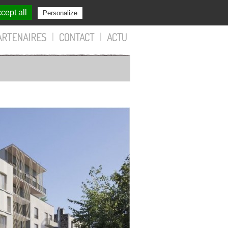
cept all
Personalize
ARTENAIRES
|
CONTACT
|
ACTU