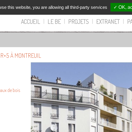
wse this website, you are allowing all third-party services
✓ OK, ac
ACCUEIL
|
LE BE
|
PROJETS
|
EXTRANET
|
P
R+5 À MONTREUIL
aux de bois