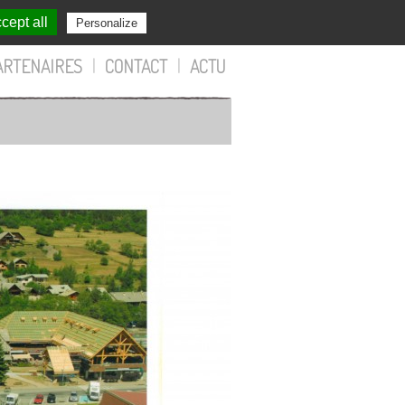
cept all
Personalize
ARTENAIRES
|
CONTACT
|
ACTU