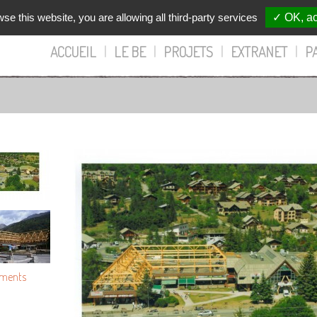
wse this website, you are allowing all third-party services
✓ OK, ac
ACCUEIL
|
LE BE
|
PROJETS
|
EXTRANET
|
P
iments