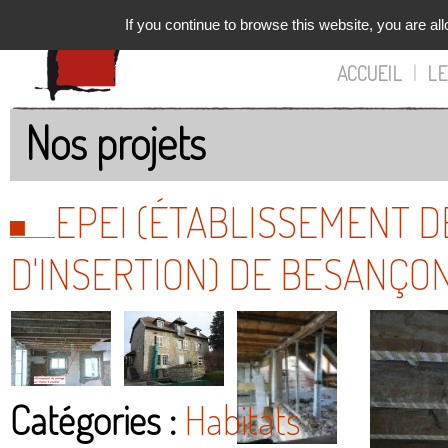
If you continue to browse this website, you are all
ACCUEIL
|
LE
Nos projets
EPEI (ÉTABLISSEMENT D
D'INSERTION) DE BESANÇO
Catégories :
Habitats