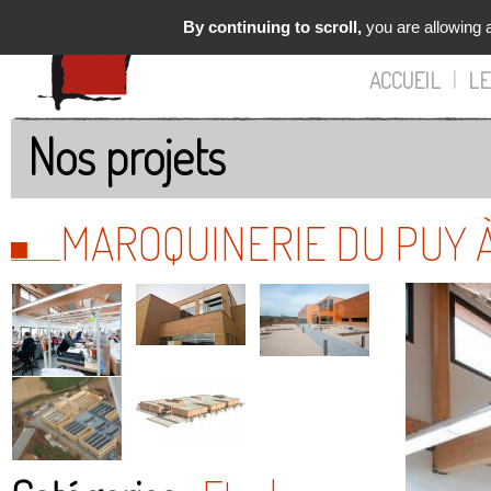
By continuing to scroll,
you are allowing a
ACCUEIL
|
LE
Nos projets
MAROQUINERIE DU PUY 