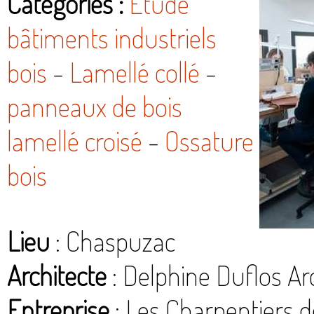
Catégories :
Etude
bâtiments industriels
bois
-
Lamellé collé
-
panneaux de bois
lamellé croisé
-
Ossature
bois
Lieu
: Chaspuzac
Architecte
: Delphine Duflos Ar
Entreprise
: Les Charpentiers 