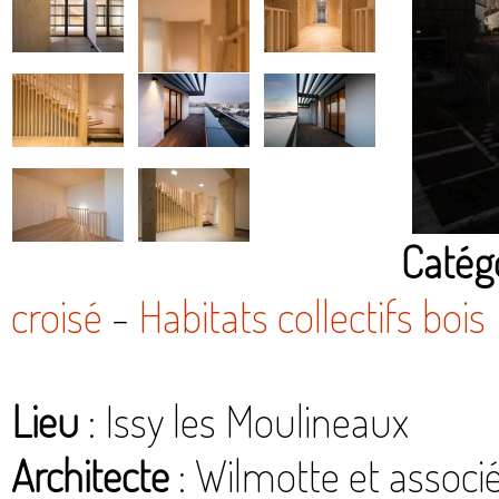
Catégo
croisé
-
Habitats collectifs bois
Lieu
: Issy les Moulineaux
Architecte
: Wilmotte et associ