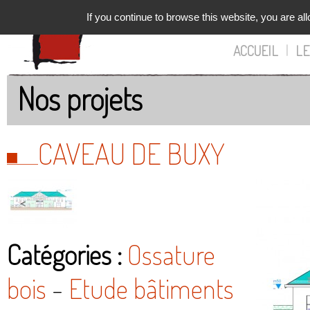
If you continue to browse this website, you are all
ACCUEIL
|
LE
Nos projets
CAVEAU DE BUXY
Catégories :
Ossature
bois
-
Etude bâtiments