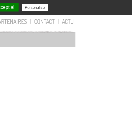
cept all
Personalize
ARTENAIRES
|
CONTACT
|
ACTU