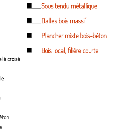
Sous tendu métallique
Dalles bois massif
Plancher mixte bois-béton
Bois local, filière courte
llé croisé
le
e
béton
e