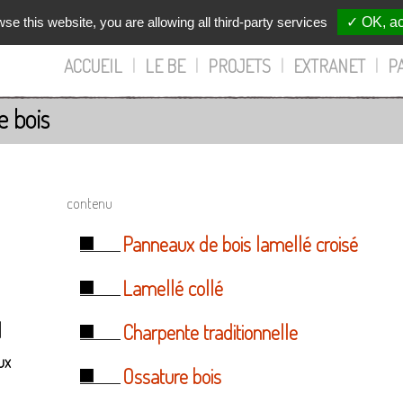
wse this website, you are allowing all third-party services
✓ OK, ac
ACCUEIL
|
LE BE
|
PROJETS
|
EXTRANET
|
P
e bois
contenu
Panneaux de bois lamellé croisé
Lamellé collé
l
Charpente traditionnelle
ux
Ossature bois