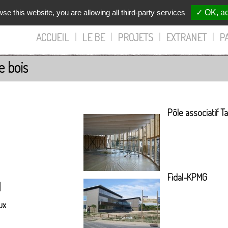
wse this website, you are allowing all third-party services
✓ OK, ac
ACCUEIL
|
LE BE
|
PROJETS
|
EXTRANET
|
P
e bois
Pôle associatif T
Fidal-KPMG
l
ux