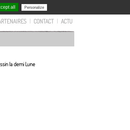
cept all
Personalize
ARTENAIRES
|
CONTACT
|
ACTU
assin la demi Lune