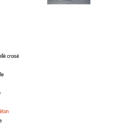
llé croisé
le
e
béton
e